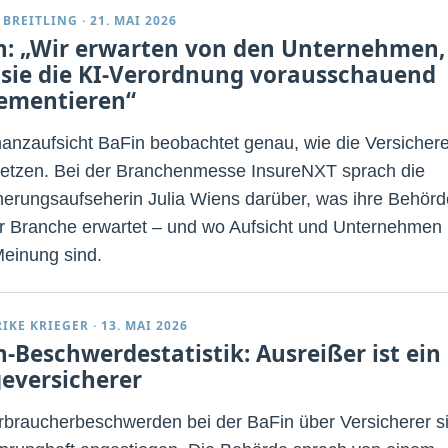
 BREITLING
·
21. MAI 2026
n: „Wir erwarten von den Unternehmen,
 sie die KI-Verordnung vorausschauend
ementieren“
nanzaufsicht BaFin beobachtet genau, wie die Versichere
setzen. Bei der Branchenmesse InsureNXT sprach die
herungsaufseherin Julia Wiens darüber, was ihre Behörd
r Branche erwartet – und wo Aufsicht und Unternehmen
Meinung sind.
RIKE KRIEGER
·
13. MAI 2026
n-Beschwerdestatistik: Ausreißer ist ein
geversicherer
rbraucherbeschwerden bei der BaFin über Versicherer s