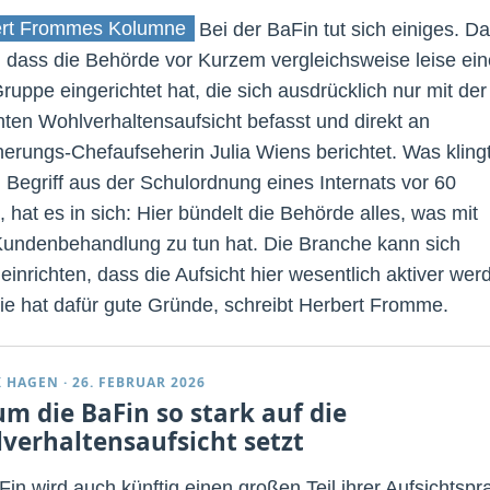
rt Frommes Kolumne
Bei der BaFin tut sich einiges. D
, dass die Behörde vor Kurzem vergleichsweise leise ein
ruppe eingerichtet hat, die sich ausdrücklich nur mit der
ten Wohlverhaltensaufsicht befasst und direkt an
herungs-Chefaufseherin Julia Wiens berichtet. Was kling
n Begriff aus der Schulordnung eines Internats vor 60
 hat es in sich: Hier bündelt die Behörde alles, was mit
 Kundenbehandlung zu tun hat. Die Branche kann sich
einrichten, dass die Aufsicht hier wesentlich aktiver wer
Sie hat dafür gute Gründe, schreibt Herbert Fromme.
K HAGEN
·
26. FEBRUAR 2026
m die BaFin so stark auf die
verhaltensaufsicht setzt
in wird auch künftig einen großen Teil ihrer Aufsichtspr