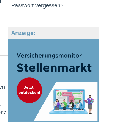
t
Passwort vergessen?
Anzeige:
en
,
enz