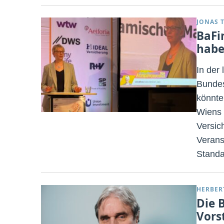
JONAS 
BaFi
habe
In der
Bundes
könnte
Wiens 
Versic
Verans
Standa
HERBER
Die 
Vors