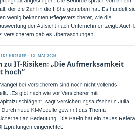
prunghaft angestiegen. Die Behörde sprach von einem
all, der die Zahl in die Höhe getrieben hat. Es handelt si
en wenig bekannten Pflegeversicherer, wie die
auswertung der Aufsicht nach Unternehmen zeigt. Auch 
z-Versicherern gab es Überraschungen.
RIKE KRIEGER
·
12. MAI 2026
n zu IT-Risiken: „Die Aufmerksamkeit
bt hoch“
-Mängel bei Versicherern sind noch nicht vollends
llt. „Es gibt nach wie vor Versicherer mit
apitalzuschlägen“, sagt Versicherungsaufseherin Julia
 Durch neue KI-Modelle gewinnt das Thema
icherheit an Bedeutung. Die BaFin hat ein neues Refera
Blitzprüfungen eingerichtet.