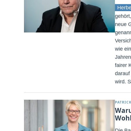
Herbe
gehört
neue G
genann
Versic
wie ei
Jahren,
fairer
darauf 
wird. 
PATRIC
Waru
Wohl
Die BaF