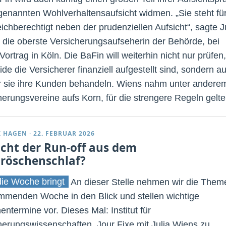
genannten Wohlverhaltensaufsicht widmen. „Sie steht fü
ichberechtigt neben der prudenziellen Aufsicht“, sagte J
 die oberste Versicherungsaufseherin der Behörde, bei
ortrag in Köln. Die BaFin will weiterhin nicht nur prüfen,
ide die Versicherer finanziell aufgestellt sind, sondern a
ir sie ihre Kunden behandeln. Wiens nahm unter andere
herungsvereine aufs Korn, für die strengere Regeln gelte
K HAGEN
·
22. FEBRUAR 2026
cht der Run-off aus dem
röschenschlaf?
ie Woche bringt
An dieser Stelle nehmen wir die Them
mmenden Woche in den Blick und stellen wichtige
ntermine vor. Dieses Mal: Institut für
herungswissenschaften, Jour Fixe mit Julia Wiens zu