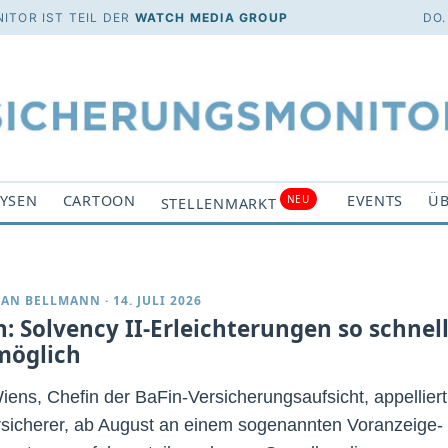
ITOR IST TEIL DER
WATCH MEDIA GROUP
DO.
YSEN
CARTOON
EVENTS
ÜB
NEU
STELLENMARKT
IAN BELLMANN
·
14. JULI 2026
n: Solvency II-Erleichterungen so schnel
möglich
Wiens, Chefin der BaFin-Versicherungsaufsicht, appelliert
rsicherer, ab August an einem sogenannten Voranzeige-