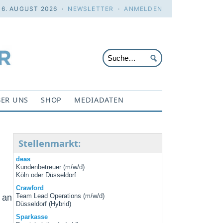
 6. AUGUST 2026 ·
NEWSLETTER
·
ANMELDEN
ER UNS
SHOP
MEDIADATEN
Stellenmarkt:
deas
l
Kundenbetreuer (m/w/d)
Köln oder Düsseldorf
Crawford
 an
Team Lead Operations (m/w/d)
Düsseldorf (Hybrid)
Sparkasse