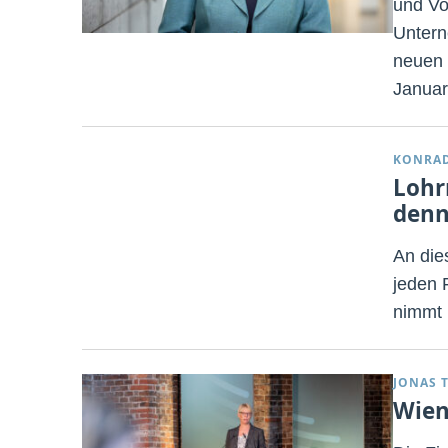
und Vo
Untern
neuen 
Januar
KONRA
Lohr
denn
An die
jeden 
nimmt 
JONAS 
Wien