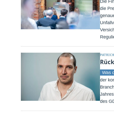
Die Fi
die Pr
genaue
Unfall
Versic
Reguli
PATRIC
Rück
Was d
der ko
Branch
Jahres
des G