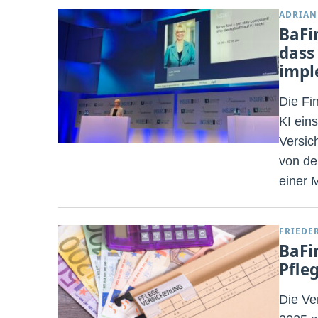
ADRIAN
BaFi
dass
impl
Die Fi
KI ein
Versic
von de
einer 
FRIEDE
BaFi
Pfle
Die Ve