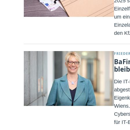
2025 s
Einzelf
um ein
Einzel
den Kf
FRIEDE
BaFi
blei
Die IT
abgeste
Eigenk
Wiens.
Cybers
für IT-