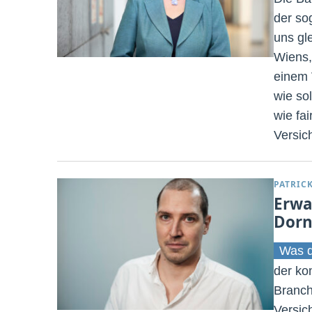
der so
uns gle
Wiens,
einem V
wie sol
wie fa
Versic
PATRIC
Erwa
Dorn
Was d
der ko
Branche
Versic