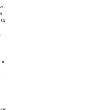
azu
e
 so
t
den
axis