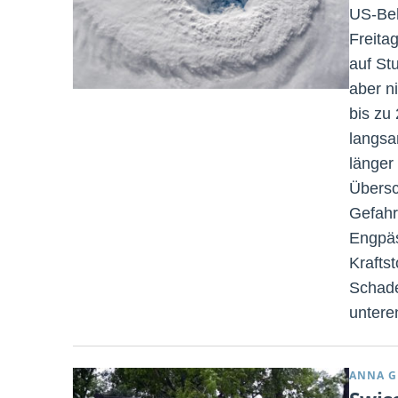
US-Beh
Freita
auf St
aber n
bis zu
langsa
länger
Übersc
Gefahr
Engpäs
Krafts
Schade
untere
ANNA G