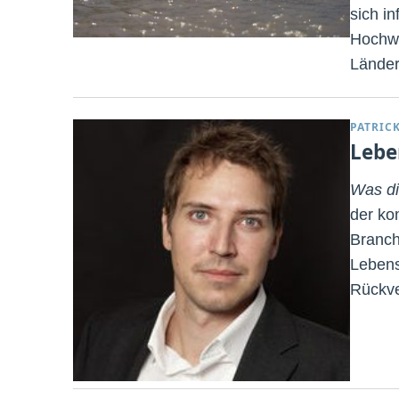
sich i
Hochwa
Länder
PATRIC
Lebe
Was di
der ko
Branch
Lebens
Rückve