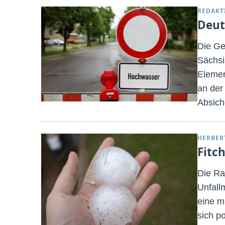
REDAKT
Deut
Die Ge
Sächsi
Elemen
an der
Absich
HERBER
Fitc
Die Ra
Unfall
eine m
sich p