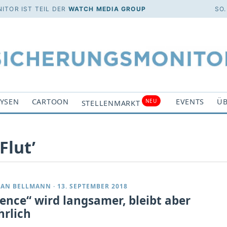
ITOR IST TEIL DER
WATCH MEDIA GROUP
SO.
YSEN
CARTOON
EVENTS
ÜB
NEU
STELLENMARKT
Flut’
IAN BELLMANN
·
13. SEPTEMBER 2018
rence“ wird langsamer, bleibt aber
hrlich