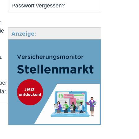
Passwort vergessen?
r
ie
Anzeige:
.
ber
lar.