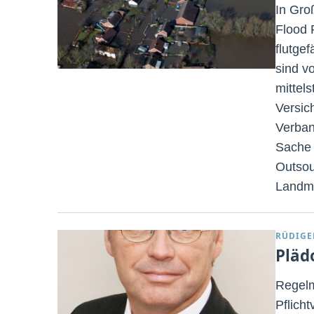
In Gro
Flood 
flutge
sind v
mittel
Versic
Verban
Sache 
Outsou
Landma
RÜDIGE
Pläd
Regelm
Pflich