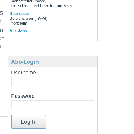
Fachbetreuer (m/w/d)
u.a. Koblenz und Frankfurt am Main
 5
Sparkasse
Bereichsleiter (m/w/d)
s
Pforzheim
on
Alle Jobs
ch
o
Abo-Login
Username
Password