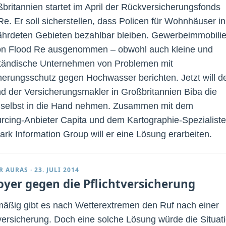
ßbritannien startet im April der Rückversicherungsfonds
Re. Er soll sicherstellen, dass Policen für Wohnhäuser in
fährdeten Gebieten bezahlbar bleiben. Gewerbeimmobili
on Flood Re ausgenommen – obwohl auch kleine und
ständische Unternehmen von Problemen mit
herungsschutz gegen Hochwasser berichten. Jetzt will d
d der Versicherungsmakler in Großbritannien Biba die
selbst in die Hand nehmen. Zusammen mit dem
rcing-Anbieter Capita und dem Kartographie-Spezialist
rk Information Group will er eine Lösung erarbeiten.
R AURAS
·
23. JULI 2014
oyer gegen die Pflichtversicherung
äßig gibt es nach Wetterextremen den Ruf nach einer
tversicherung. Doch eine solche Lösung würde die Situat