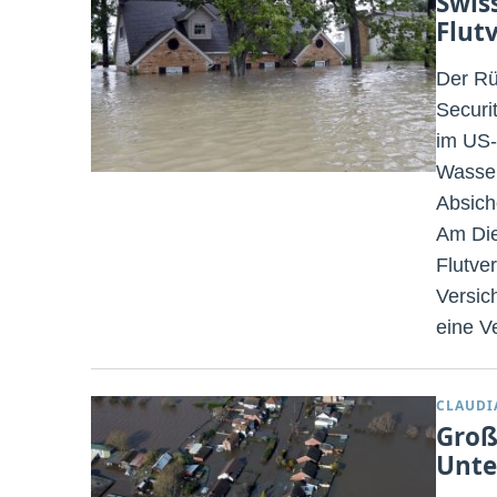
Swis
Flut
Der Rü
Securi
im US-
Wasse
Absich
Am Die
Flutve
Versic
eine Ve
CLAUDI
Groß
Unt