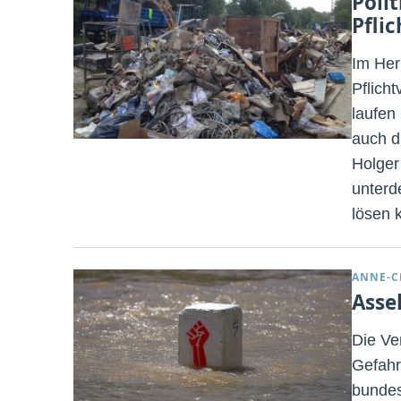
Poli
Pfli
Im Her
Pflich
laufen
auch d
Holger
unterd
lösen 
ANNE-C
Asse
Die Ve
Gefahr
bundes