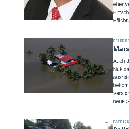
eher v
Entsch
Pflich
FRIEDE
Mars
Auch d
Nuklea
ausrei
bekomm
Versic
neue S
PATRIC