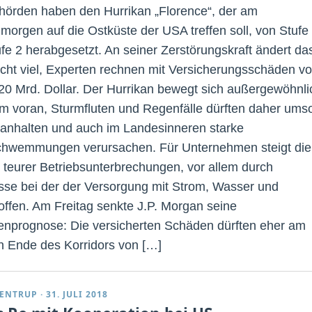
örden haben den Hurrikan „Florence“, der am
gmorgen auf die Ostküste der USA treffen soll, von Stufe
ufe 2 herabgesetzt. An seiner Zerstörungskraft ändert da
icht viel, Experten rechnen mit Versicherungsschäden v
 20 Mrd. Dollar. Der Hurrikan bewegt sich außergewöhnli
m voran, Sturmfluten und Regenfälle dürften daher ums
 anhalten und auch im Landesinneren starke
hwemmungen verursachen. Für Unternehmen steigt die
 teurer Betriebsunterbrechungen, vor allem durch
se bei der der Versorgung mit Strom, Wasser und
toffen. Am Freitag senkte J.P. Morgan seine
nprognose: Die versicherten Schäden dürften eher am
n Ende des Korridors von […]
ENTRUP
·
31. JULI 2018