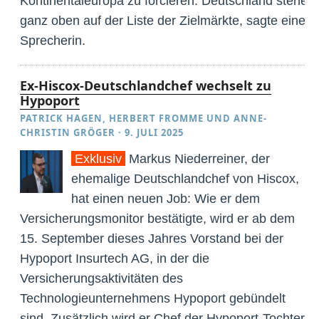
Kontinentaleuropa zu forcieren. Deutschland stehe
ganz oben auf der Liste der Zielmärkte, sagte eine
Sprecherin.
Ex-Hiscox-Deutschlandchef wechselt zu
Hypoport
PATRICK HAGEN
,
HERBERT FROMME
UND
ANNE-
CHRISTIN GRÖGER
·
9. JULI 2025
Exklusiv
Markus Niederreiner, der
ehemalige Deutschlandchef von Hiscox,
hat einen neuen Job: Wie er dem
Versicherungsmonitor bestätigte, wird er ab dem
15. September dieses Jahres Vorstand bei der
Hypoport Insurtech AG, in der die
Versicherungsaktivitäten des
Technologieunternehmens Hypoport gebündelt
sind. Zusätzlich wird er Chef der Hypoport-Tochter