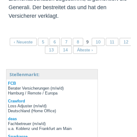
Generali. Der bestreitet das und hat den
Versicherer verklagt.
‹ Neueste
5
6
7
8
9
10
11
12
13
14
Älteste ›
Stellenmarkt:
FCB
Berater Versicherungen (m/w/d)
Hamburg / Remote / Europa
Crawford
Loss Adjuster (m/w/d)
Deutschland (Home Office)
deas
Fachbetreuer (m/w/d)
u.a. Koblenz und Frankfurt am Main
Sparkasse