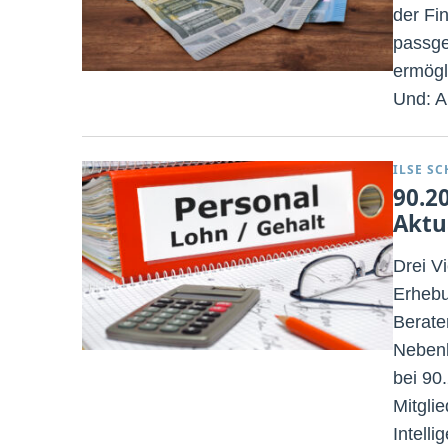
der Fi
passge
ermögl
Und: A
ILSE S
90.2
Aktu
Drei V
Erhebu
Berate
Nebenl
bei 90
Mitgli
Intell