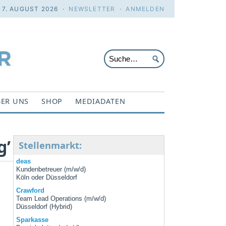
. 7. AUGUST 2026 ·
NEWSLETTER
·
ANMELDEN
ER UNS
SHOP
MEDIADATEN
g’
Stellenmarkt:
deas
Kundenbetreuer (m/w/d)
Köln oder Düsseldorf
Crawford
Team Lead Operations (m/w/d)
Düsseldorf (Hybrid)
Sparkasse