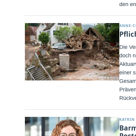
den en
ANNE-C
Pfli
Die Ve
doch n
Aktuar
einer 
Gesamt
Präven
Rückve
KATRIN
Barm
Post