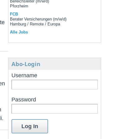
Bereichsleiter (m/w/d)
Pforzheim
FCB
Berater Versicherungen (m/w/d)
te
Hamburg / Remote / Europa
Alle Jobs
Abo-Login
Username
en
Password
n
i.