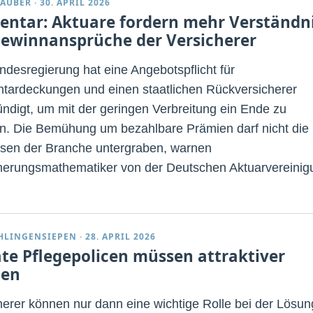
TAUBER
·
30. APRIL 2026
entar: Aktuare fordern mehr Verständn
Gewinnansprüche der Versicherer
ndesregierung hat eine Angebotspflicht für
tardeckungen und einen staatlichen Rückversicherer
ndigt, um mit der geringen Verbreitung ein Ende zu
. Die Bemühung um bezahlbare Prämien darf nicht die
ssen der Branche untergraben, warnen
herungsmathematiker von der Deutschen Aktuarvereinig
CHLINGENSIEPEN
·
28. APRIL 2026
ate Pflegepolicen müssen attraktiver
den
herer können nur dann eine wichtige Rolle bei der Lösun