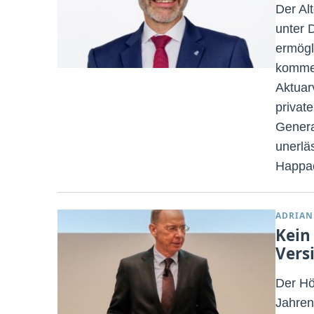
Der Al
unter 
ermögl
kommen
Aktuar
privat
Genera
unerlä
Happac
ADRIAN
Kein
Vers
Der Hö
Jahren