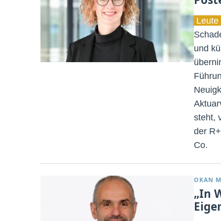
Leute 
Schade
und kü
überni
Führun
Neuigk
Aktuar
steht,
der R+
Co.
OKAN M
„In 
Eige