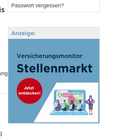
Passwort vergessen?
is
Anzeige:
ung
g