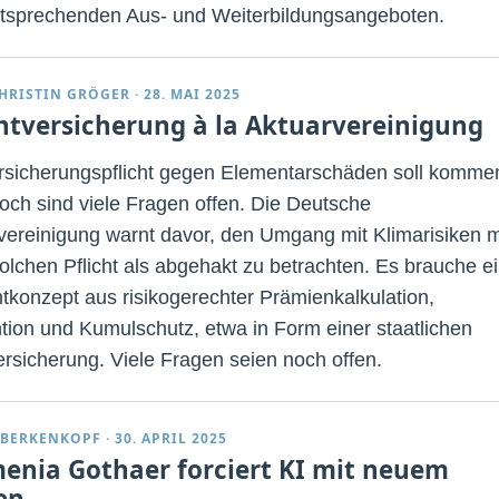
tsprechenden Aus- und Weiterbildungsangeboten.
HRISTIN GRÖGER
·
28. MAI 2025
chtversicherung à la Aktuarvereinigung
rsicherungspflicht gegen Elementarschäden soll komme
och sind viele Fragen offen. Die Deutsche
vereinigung warnt davor, den Umgang mit Klimarisiken m
solchen Pflicht als abgehakt zu betrachten. Es brauche e
konzept aus risikogerechter Prämienkalkulation,
tion und Kumulschutz, etwa in Form einer staatlichen
rsicherung. Viele Fragen seien noch offen.
 BERKENKOPF
·
30. APRIL 2025
enia Gothaer forciert KI mit neuem
en