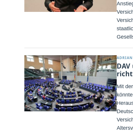
Anstie
Versic
Versic
staatli
Gesells
ADRIAN
DAV 
rich
Mit de
könnte
Heraus
Deutsc
Versic
Alters