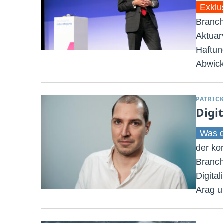
Exklu
Branch
Aktuar
Haftun
Abwick
PATRIC
Digi
Was d
der ko
Branch
Digita
Arag u