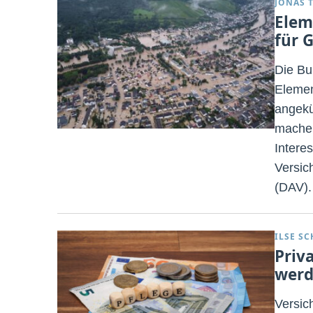
JONAS 
Elem
für 
Die Bu
Elemen
angekü
machen
Intere
Versic
(DAV).
ILSE S
Priv
wer
Versic