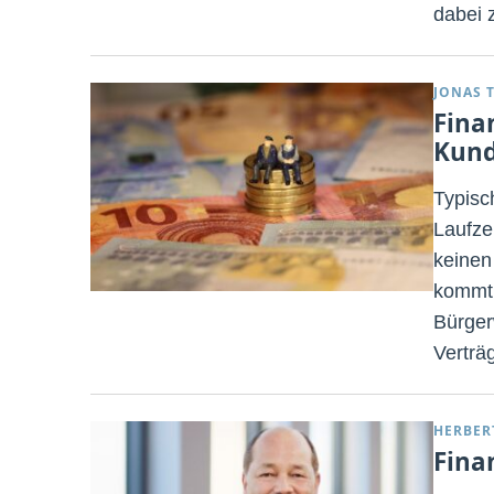
dabei 
JONAS 
Fina
Kun
Typisc
Laufze
keinen
kommt 
Bürger
Verträ
HERBER
Fina