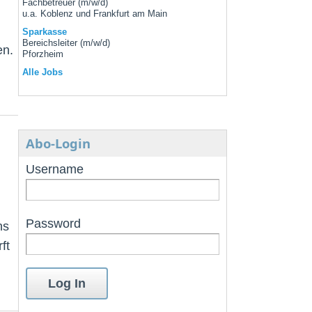
Fachbetreuer (m/w/d)
u.a. Koblenz und Frankfurt am Main
Sparkasse
Bereichsleiter (m/w/d)
en.
Pforzheim
Alle Jobs
Abo-Login
Username
Password
ns
ft