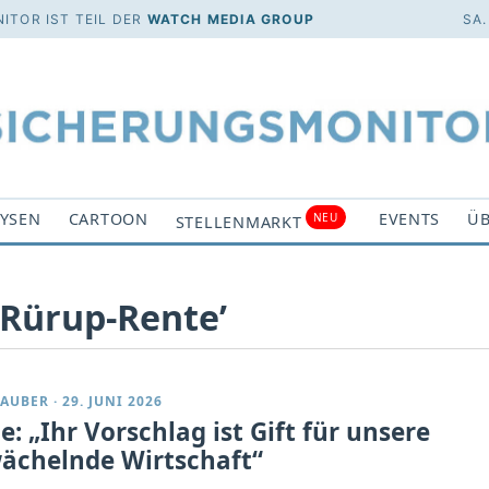
ITOR IST TEIL DER
WATCH MEDIA GROUP
SA.
YSEN
CARTOON
EVENTS
ÜB
NEU
STELLENMARKT
‘Rürup-Rente’
TAUBER
·
29. JUNI 2026
: „Ihr Vorschlag ist Gift für unsere
ächelnde Wirtschaft“