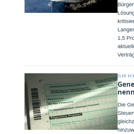
Bürger
Lösung
kritisi
Langen
1,5 Pr
aktuel
Verträ
ILSE S
Gene
nen
Die Ge
Steuer
gleich
hinzuw