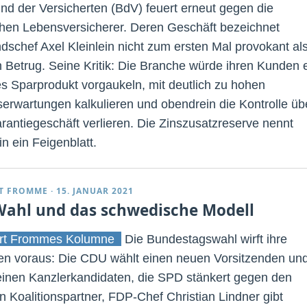
nd der Versicherten (BdV) feuert erneut gegen die
hen Lebensversicherer. Deren Geschäft bezeichnet
dschef Axel Kleinlein nicht zum ersten Mal provokant al
n Betrug. Seine Kritik: Die Branche würde ihren Kunden 
es Sparprodukt vorgaukeln, mit deutlich zu hohen
erwartungen kalkulieren und obendrein die Kontrolle üb
rantiegeschäft verlieren. Die Zinszusatzreserve nennt
in ein Feigenblatt.
T FROMME
·
15. JANUAR 2021
Wahl und das schwedische Modell
rt Frommes Kolumne
Die Bundestagswahl wirft ihre
en voraus: Die CDU wählt einen neuen Vorsitzenden un
einen Kanzlerkandidaten, die SPD stänkert gegen den
n Koalitionspartner, FDP-Chef Christian Lindner gibt