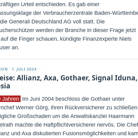
räftigen Urteil entschieden. Es gab einer
assungsklage der Verbraucherzentrale Baden-Württemb
die Generali Deutschland AG voll statt. Die
ucherschützer werden der Branche in dieser Frage jetzt
t auf die Finger schauen, kündigte Finanzexperte Niels
ser an.
ION
·
1. JULI 2024
eise: Allianz, Axa, Gothaer, Signal Iduna,
esia
0 Jahren
Im Juni 2004 beschloss die Gothaer unter
nchef Werner Görg, ihren Rückversicherer zu schließen
gliche Großschaden um die Anwaltskanzlei Haarmann
rath machte die Haftpflichtversicherer nervös. Die Che
lianz und Axa diskutierten Fusionsmöglichkeiten und ka