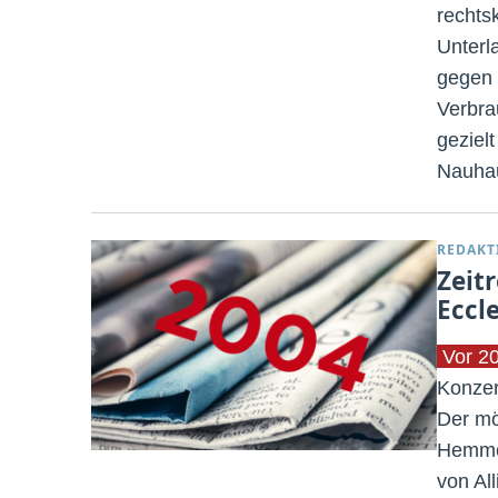
rechtsk
Unterl
gegen 
Verbra
geziel
Nauhau
REDAKT
Zeitr
Eccl
Vor 2
Konzer
Der mö
Hemmel
von Al