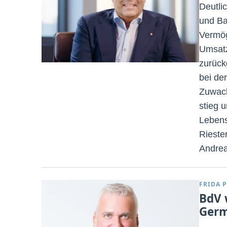
Deutli
und Ba
Vermög
Umsatz
zurück
bei de
Zuwach
stieg 
Lebensv
Rieste
Andrea
FRIDA P
BdV 
Ger