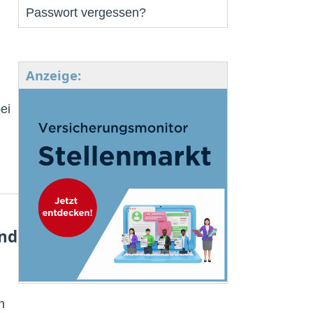
Passwort vergessen?
Anzeige:
ei
ind
n