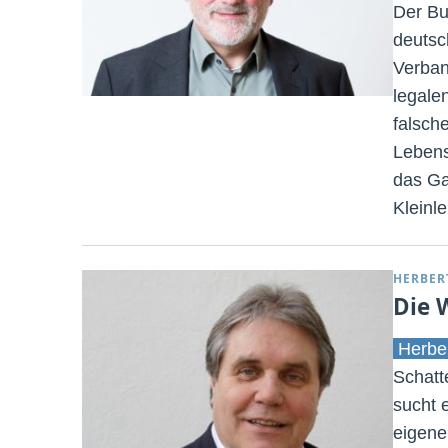
Der Bu
deutsc
Verban
legale
falsch
Lebens
das Ga
Kleinle
HERBER
Die 
Herbe
Schatt
sucht 
eigene