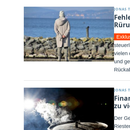
JONAS 
Fehl
Rüru
Exklu
steuer
vielen
und ge
Rückab
JONAS 
Fina
zu vi
Der Ge
Rieste