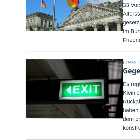
33 Vor
Alters
gesetz
Im Bun
Friedr
JONAS 
Gege
Es reg
Kleinl
Rückab
haben.
dem pro
konstr