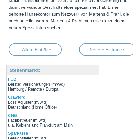
Makler Hansekontor, der sich auf die Kreditversicherung und
damit verwandte Geschäftsfelder spezialisiert hat. Bisher
gehörte Hansekontor zum Netzwerk von Martens & Prahl, die
auch beteiligt waren. Martens & Prahl muss sich jetzt einen
neuen Spezialisten suchen.
‹ Ältere Einträge
Neuere Einträge ›
Stellenmarkt:
FCB
Berater Versicherungen (m/w/d)
Hamburg / Remote / Europa
Crawford
Loss Adjuster (m/w/d)
Deutschland (Home Office)
deas
Fachbetreuer (m/w/d)
u.a. Koblenz und Frankfurt am Main
Sparkasse
Bereichsleiter (m/w/d)