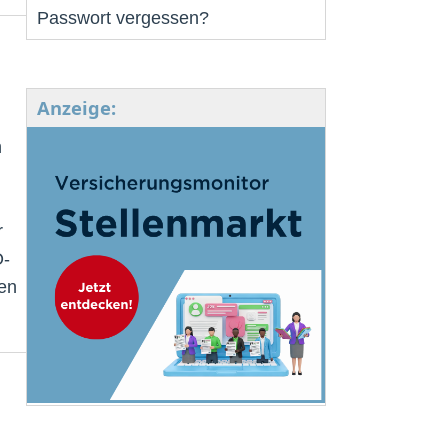
Passwort vergessen?
Anzeige:
n
r
O-
gen