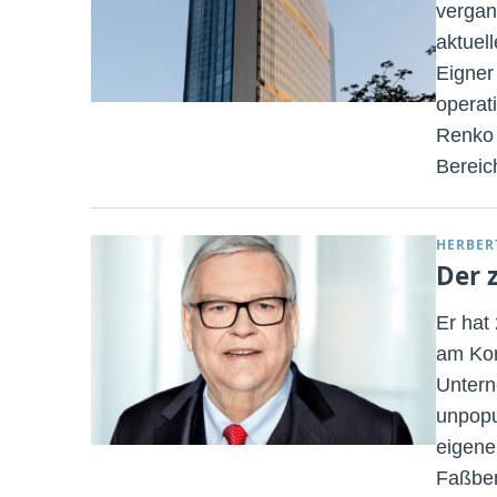
vergan
aktuell
Eigner
operat
Renko 
Bereich
HERBER
Der 
Er hat
am Kon
Untern
unpopu
eigene
Faßben