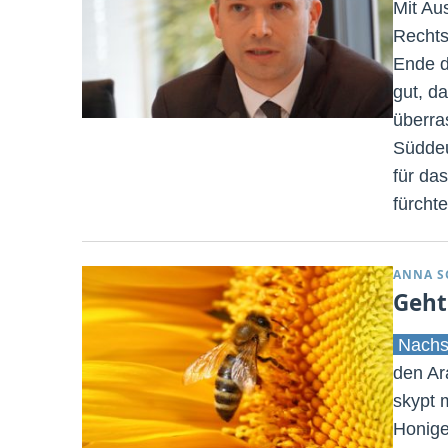
Mit Au
Rechts
Ende d
gut, d
überra
Süddeu
für da
fürchte
ANNA S
Geht
Nachsc
den Ar
skypt 
Honige