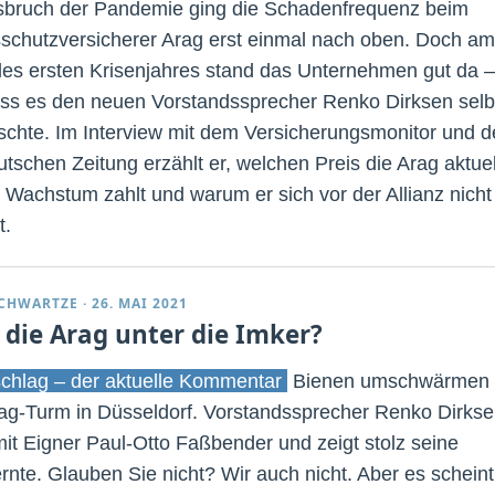
sbruch der Pandemie ging die Schadenfrequenz beim
schutzversicherer Arag erst einmal nach oben. Doch am
es ersten Krisenjahres stand das Unternehmen gut da –
ass es den neuen Vorstandssprecher Renko Dirksen selb
schte. Im Interview mit dem Versicherungsmonitor und d
tschen Zeitung erzählt er, welchen Preis die Arag aktuel
s Wachstum zahlt und warum er sich vor der Allianz nicht
t.
CHWARTZE
·
26. MAI 2021
 die Arag unter die Imker?
hlag – der aktuelle Kommentar
Bienen umschwärmen
ag-Turm in Düsseldorf. Vorstandssprecher Renko Dirks
mit Eigner Paul-Otto Faßbender und zeigt stolz seine
rnte. Glauben Sie nicht? Wir auch nicht. Aber es scheint