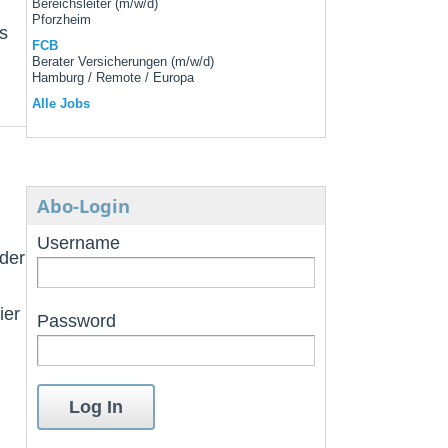
Bereichsleiter (m/w/d)
Pforzheim
s
FCB
Berater Versicherungen (m/w/d)
Hamburg / Remote / Europa
Alle Jobs
Abo-Login
Username
 der
ier
Password