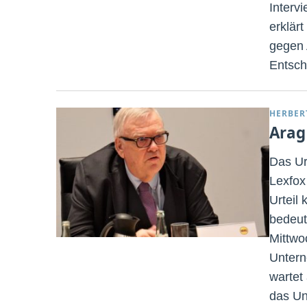
Interv
erklär
gegen 
Entsch
HERBER
Arag 
Das Ur
Lexfox
Urteil
bedeut
Mittwo
Untern
wartet 
das Un