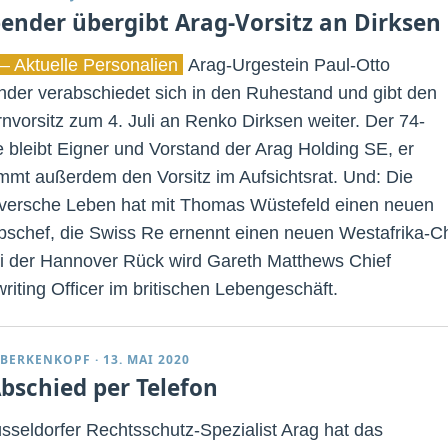
ender übergibt Arag-Vorsitz an Dirksen
– Aktuelle Personalien
Arag-Urgestein Paul-Otto
der verabschiedet sich in den Ruhestand und gibt den
nvorsitz zum 4. Juli an Renko Dirksen weiter. Der 74-
e bleibt Eigner und Vorstand der Arag Holding SE, er
mmt außerdem den Vorsitz im Aufsichtsrat. Und: Die
ersche Leben hat mit Thomas Wüstefeld einen neuen
ebschef, die Swiss Re ernennt einen neuen Westafrika-C
i der Hannover Rück wird Gareth Matthews Chief
riting Officer im britischen Lebengeschäft.
 BERKENKOPF
·
13. MAI 2020
Abschied per Telefon
sseldorfer Rechtsschutz-Spezialist Arag hat das