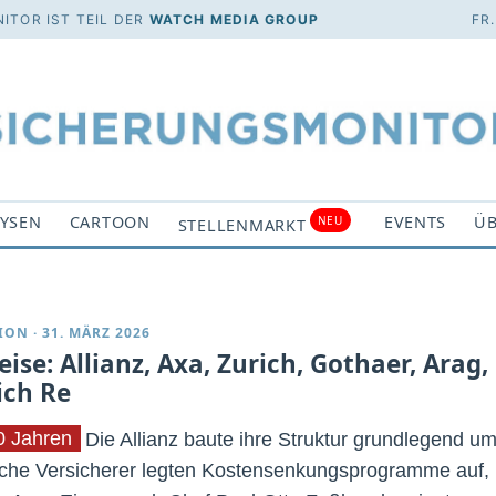
ITOR IST TEIL DER
WATCH MEDIA GROUP
FR
YSEN
CARTOON
EVENTS
ÜB
NEU
STELLENMARKT
ION
·
31. MÄRZ 2026
eise: Allianz, Axa, Zurich, Gothaer, Arag,
ch Re
0 Jahren
Die Allianz baute ihre Struktur grundlegend um
iche Versicherer legten Kostensenkungsprogramme auf,