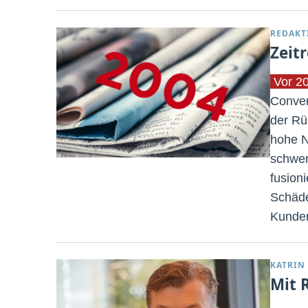
REDAKT
Zeit
Vor 2
Conver
der Rü
hohe N
schwer
fusion
Schäde
Kunden
KATRIN
Mit 