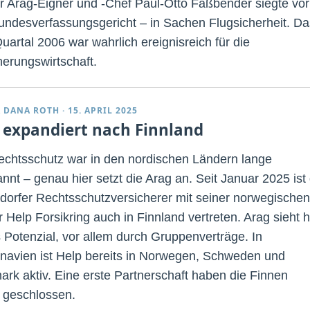
r Arag-Eigner und -Chef Paul-Otto Faßbender siegte vor
ndesverfassungsgericht – in Sachen Flugsicherheit. Da
uartal 2006 war wahrlich ereignisreich für die
herungswirtschaft.
 DANA ROTH
·
15. APRIL 2025
 expandiert nach Finnland
rechtsschutz war in den nordischen Ländern lange
nnt – genau hier setzt die Arag an. Seit Januar 2025 ist
dorfer Rechtsschutzversicherer mit seiner norwegischen
 Help Forsikring auch in Finnland vertreten. Arag sieht h
 Potenzial, vor allem durch Gruppenverträge. In
navien ist Help bereits in Norwegen, Schweden und
rk aktiv. Eine erste Partnerschaft haben die Finnen
s geschlossen.