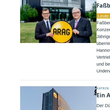
Faßb
Leute 
Faßben
Konzer
Jährig
überni
Hannov
Vertri
und be
Underw
KATRIN
Ein 
Der Dü