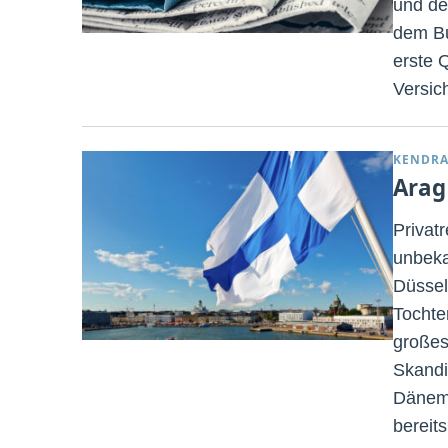
und de
dem Bu
erste Q
Versic
KENDRA
Arag
Privat
unbeka
Düssel
Tochter
großes
Skandi
Dänema
bereit