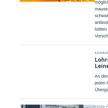
möglic
mauser
schwar
anläss
hätten
Vorsch
KONRA
Lohr
Lein
An die
jeden 
Überga
FRIDA P