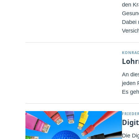
den Kr
Gesund
Dabei 
Versic
KONRA
Lohr
An die
jeden 
Es geh
FRIEDE
Digi
Die Di