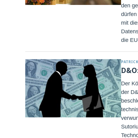
den ge
dürfen
mit di
Datens
die EU
PATRIC
D&O:
Der Kö
der D&
beschl
techni
verwun
Sutori
Techno