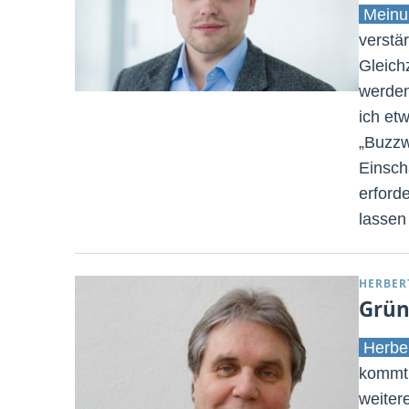
Meinu
verstär
Gleichz
werden
ich etw
„Buzzw
Einsch
erford
lassen
HERBER
Grün
Herbe
kommt 
weiter