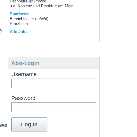
Fachbetreuer (m/w/d)
u.a. Koblenz und Frankfurt am Main
Sparkasse
Bereichsleiter (m/w/d)
Pforzheim
e
Alle Jobs
Abo-Login
Username
Password
wei