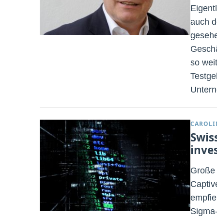
Eigent
auch d
gesehe
Geschä
so weit
Testge
Untern
CAROLI
Swis
inve
Große 
Captiv
empfie
Sigma-