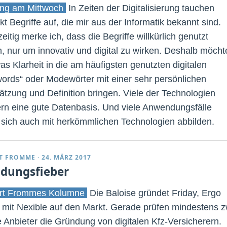
ng am Mittwoch
In Zeiten der Digitalisierung tauchen
kt Begriffe auf, die mir aus der Informatik bekannt sind.
eitig merke ich, dass die Begriffe willkürlich genutzt
, nur um innovativ und digital zu wirken. Deshalb möcht
as Klarheit in die am häufigsten genutzten digitalen
ords“ oder Modewörter mit einer sehr persönlichen
ätzung und Definition bringen. Viele der Technologien
ern eine gute Datenbasis. Und viele Anwendungsfälle
 sich auch mit herkömmlichen Technologien abbilden.
T FROMME
·
24. MÄRZ 2017
dungsfieber
rt Frommes Kolumne
Die Baloise gründet Friday, Ergo
mit Nexible auf den Markt. Gerade prüfen mindestens z
e Anbieter die Gründung von digitalen Kfz-Versicherern.