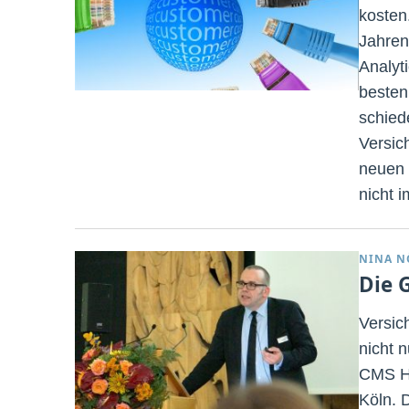
kosten
Jahren
Analyt
besten
schiede
Versic
neuen 
nicht 
NINA N
Die 
Versic
nicht 
CMS Ha
Köln. D