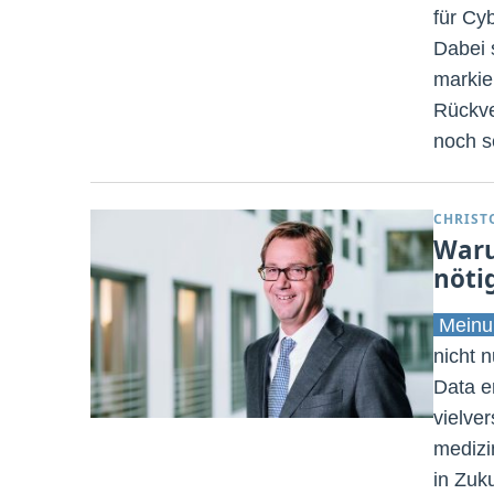
für Cy
Dabei 
markie
Rückve
noch s
CHRIST
Waru
nötig
Meinu
nicht 
Data e
vielve
medizi
in Zuk