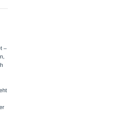
t –
n,
ch
eht
er