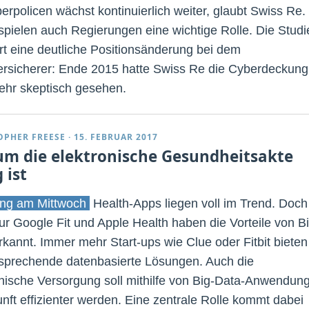
berpolicen wächst kontinuierlich weiter, glaubt Swiss Re.
spielen auch Regierungen eine wichtige Rolle. Die Studi
rt eine deutliche Positionsänderung bei dem
rsicherer: Ende 2015 hatte Swiss Re die Cyberdeckung
ehr skeptisch gesehen.
OPHER FREESE
·
15. FEBRUAR 2017
m die elektronische Gesundheitsakte
 ist
ng am Mittwoch
Health-Apps liegen voll im Trend. Doch
nur Google Fit und Apple Health haben die Vorteile von B
rkannt. Immer mehr Start-ups wie Clue oder Fitbit bieten
rsprechende datenbasierte Lösungen. Auch die
nische Versorgung soll mithilfe von Big-Data-Anwendun
unft effizienter werden. Eine zentrale Rolle kommt dabei