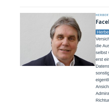
HERBER
Face
Herbe
Versic
die Au
selbst
erst e
Datens
sonsti
eigent
Ansich
Admira
Richtu