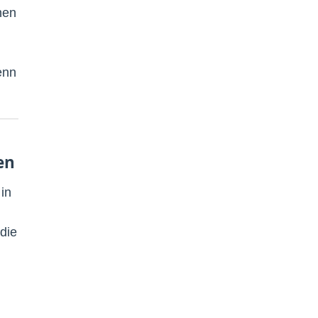
nen
enn
en
in
die