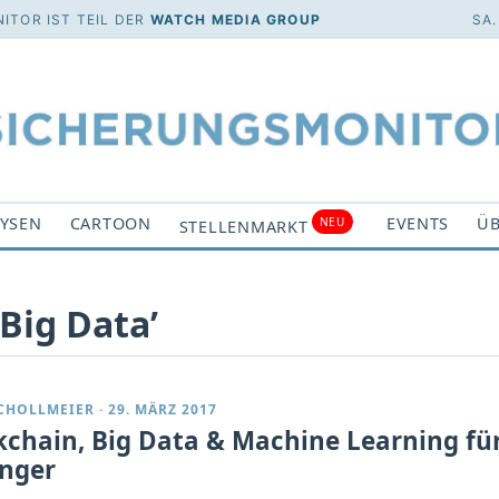
ITOR IST TEIL DER
WATCH MEDIA GROUP
SA.
YSEN
CARTOON
EVENTS
ÜB
NEU
STELLENMARKT
Big Data’
SCHOLLMEIER
·
29. MÄRZ 2017
kchain, Big Data & Machine Learning fü
nger