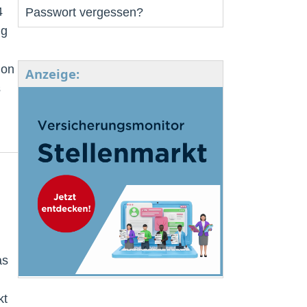
4
Passwort vergessen?
ng
hon
Anzeige:
s
as
kt