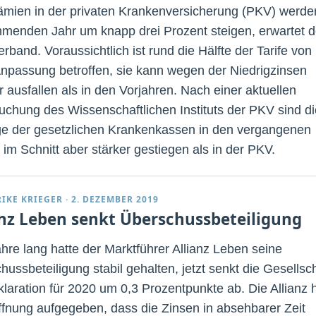
ämien in der privaten Krankenversicherung (PKV) werde
menden Jahr um knapp drei Prozent steigen, erwartet d
rband. Voraussichtlich ist rund die Hälfte der Tarife von
Anpassung betroffen, sie kann wegen der Niedrigzinsen
r ausfallen als in den Vorjahren. Nach einer aktuellen
uchung des Wissenschaftlichen Instituts der PKV sind di
ge der gesetzlichen Krankenkassen in den vergangenen
 im Schnitt aber stärker gestiegen als in der PKV.
RIKE KRIEGER
·
2. DEZEMBER 2019
anz Leben senkt Überschussbeteiligung
ahre lang hatte der Marktführer Allianz Leben seine
ussbeteiligung stabil gehalten, jetzt senkt die Gesellsc
klaration für 2020 um 0,3 Prozentpunkte ab. Die Allianz 
ffnung aufgegeben, dass die Zinsen in absehbarer Zeit