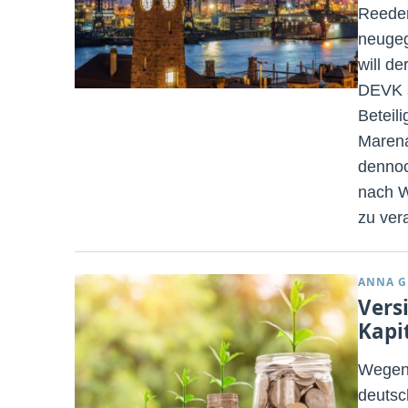
Reeder
neugeg
will de
DEVK s
Beteil
Marena
dennoc
nach W
zu ver
ANNA G
Vers
Kapi
Wegen 
deutsc