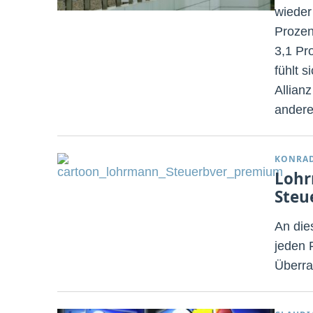
wieder
Prozen
3,1 Pr
fühlt s
Allian
andere
KONRA
Lohr
Steu
An die
jeden 
Überra