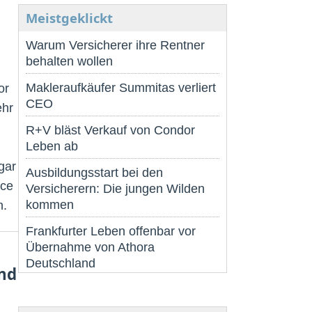
Meistgeklickt
Warum Versicherer ihre Rentner
behalten wollen
Makleraufkäufer Summitas verliert
or
CEO
ehr
R+V bläst Verkauf von Condor
Leben ab
gar
Ausbildungsstart bei den
nce
Versicherern: Die jungen Wilden
kommen
n.
Frankfurter Leben offenbar vor
Übernahme von Athora
Deutschland
and