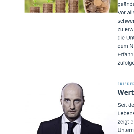
geände
Vor al
schwer
zu erw
die Un
dem Ni
Erfahr
zufolg
FRIEDE
Wert
Seit d
Lebens
zeigt e
Untern