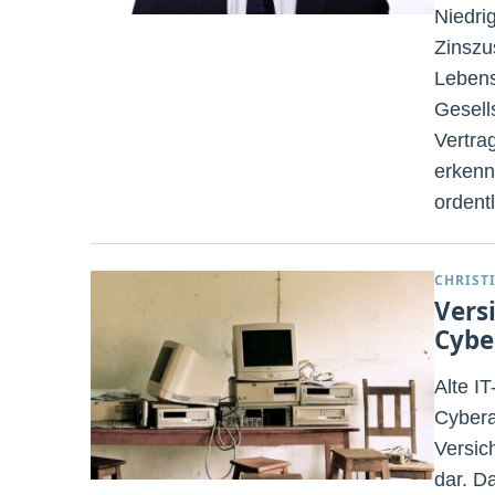
Niedri
Zinszu
Lebens
Gesell
Vertra
erkenn
ordentl
CHRIST
Vers
Cybe
Alte I
Cybera
Versic
dar. D