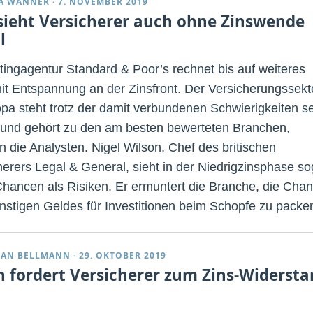
A WANNER
·
7. NOVEMBER 2019
sieht Versicherer auch ohne Zinswende
l
tingagentur Standard & Poor’s rechnet bis auf weiteres
mit Entspannung an der Zinsfront. Der Versicherungssekt
opa steht trotz der damit verbundenen Schwierigkeiten s
 und gehört zu den am besten bewerteten Branchen,
n die Analysten. Nigel Wilson, Chef des britischen
herers Legal & General, sieht in der Niedrigzinsphase so
hancen als Risiken. Er ermuntert die Branche, die Cha
nstigen Geldes für Investitionen beim Schopfe zu packe
IAN BELLMANN
·
29. OKTOBER 2019
n fordert Versicherer zum Zins-Widerst