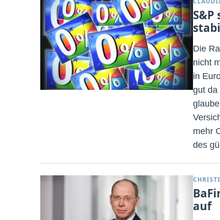
CLAUDI
S&P 
stabi
Die Ra
nicht 
in Eur
gut da
glaube
Versic
mehr C
des gü
CHRIST
BaFi
auf