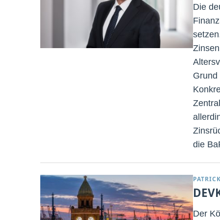
Die de
Finanz
setzen
Zinsen
Alters
Grund 
Konkre
Zentra
allerd
Zinsrü
die Ba
PATRIC
DEVK 
Der Kö