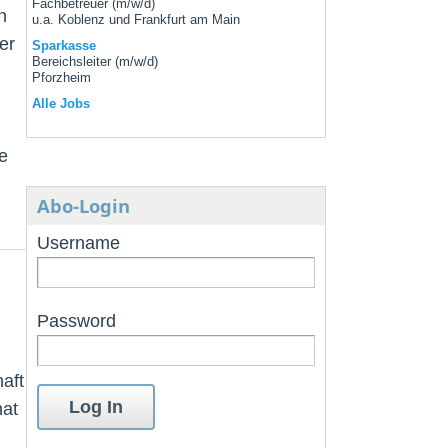
Fachbetreuer (m/w/d)
n
u.a. Koblenz und Frankfurt am Main
er
Sparkasse
Bereichsleiter (m/w/d)
Pforzheim
Alle Jobs
e
Abo-Login
Username
Password
haft
hat