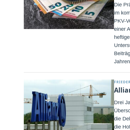
Die Pr
im kom
PKV-Ve
einer 
heftige
Unters
Beiträ
Jahren
FRIEDE
Alli
Drei J
Übersch
die De
die Ho