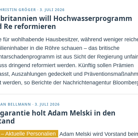
HRISTIN GRÖGER
·
3. JULI 2026
britannien will Hochwasserprogramm
d Re reformieren
le für wohlhabende Hausbesitzer, während weniger reich
lieninhaber in die Röhre schauen – das britische
tarschadenprogramm ist aus Sicht der Regierung unfair
ss dringend reformiert werden. Künftig sollen Prämien
sst, Auszahlungen gedeckelt und Präventionsmaßnah
t werden, so Berichte der Nachrichtenagentur Bloomber
IAN BELLMANN
·
3. JULI 2026
garantie holt Adam Melski in den
tand
 – Aktuelle Personalien
Adam Melski wird Vorstand bei