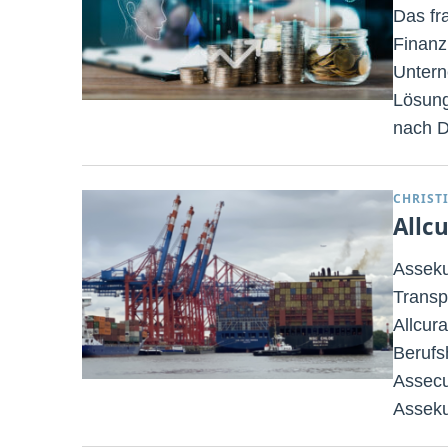
Das fr
Finanz
Untern
Lösung
nach D
CHRIST
Allc
Asseku
Transp
Allcur
Berufsh
Assecu
Asseku