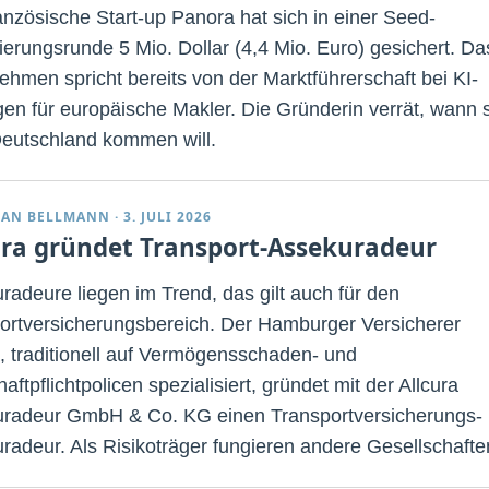
anzösische Start-up Panora hat sich in einer Seed-
ierungsrunde 5 Mio. Dollar (4,4 Mio. Euro) gesichert. Da
ehmen spricht bereits von der Marktführerschaft bei KI-
en für europäische Makler. Die Gründerin verrät, wann 
eutschland kommen will.
IAN BELLMANN
·
3. JULI 2026
ura gründet Transport-Assekuradeur
radeure liegen im Trend, das gilt auch für den
ortversicherungsbereich. Der Hamburger Versicherer
a, traditionell auf Vermögensschaden- und
aftpflichtpolicen spezialisiert, gründet mit der Allcura
radeur GmbH & Co. KG einen Transportversicherungs-
radeur. Als Risikoträger fungieren andere Gesellschafte