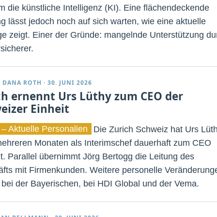
m die künstliche Intelligenz (KI). Eine flächendeckende
g lässt jedoch noch auf sich warten, wie eine aktuelle
e zeigt. Einer der Gründe: mangelnde Unterstützung du
sicherer.
 DANA ROTH
·
30. JUNI 2026
ch ernennt Urs Lüthy zum CEO der
eizer Einheit
 – Aktuelle Personalien
Die Zurich Schweiz hat Urs Lüt
ehreren Monaten als Interimschef dauerhaft zum CEO
t. Parallel übernimmt Jörg Bertogg die Leitung des
fts mit Firmenkunden. Weitere personelle Veränderung
s bei der Bayerischen, bei HDI Global und der Vema.