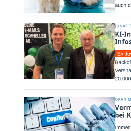
auch d
JONAS 
KI-I
Info
Exklu
Backof
Versna
20.000
OKAN M
Verm
bei K
Immer 