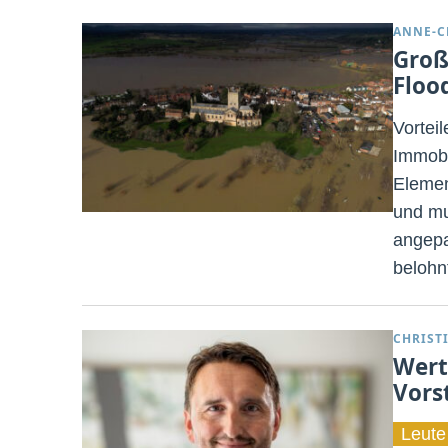
ANNE-C
Groß
Floo
Vortei
Immobi
Elemen
und mu
angepa
belohn
CHRIST
Wert
Vors
Leute