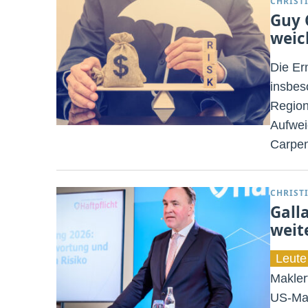
CHRIST
Guy 
wei
Die Er
insbes
Region
Aufwei
Carpen
CHRIST
Gall
weit
Leute
Makler
US-Mak