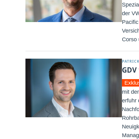
Spezia
der VW
Pacifi
Versic
Corso 
PATRIC
GDV 
Exklu
mit de
erfuhr
Nachfo
Rohrba
Neuigk
Manage