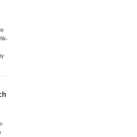
ie
fik-
uy
ch
m
e