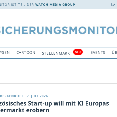
ITOR IST TEIL DER
WATCH MEDIA GROUP
SA.
YSEN
CARTOON
EVENTS
ÜB
NEU
STELLENMARKT
 BERKENKOPF
·
7. JULI 2026
zösisches Start-up will mit KI Europas
ermarkt erobern