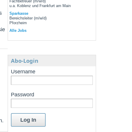
Fachbetreuer (m/w/d)
u.a. Koblenz und Frankfurt am Main
s
Sparkasse
Bereichsleiter (m/w/d)
Pforzheim
sie
Alle Jobs
Abo-Login
Username
Password
n.