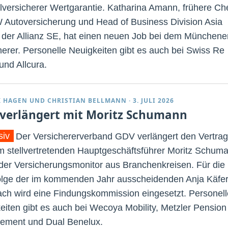
lversicherer Wertgarantie. Katharina Amann, frühere Ch
 Autoversicherung und Head of Business Division Asia
c der Allianz SE, hat einen neuen Job bei dem Münchene
herer. Personelle Neuigkeiten gibt es auch bei Swiss Re
und Allcura.
K HAGEN
UND
CHRISTIAN BELLMANN
·
3. JULI 2026
verlängert mit Moritz Schumann
siv
Der Versichererverband GDV verlängert den Vertrag
m stellvertretenden Hauptgeschäftsführer Moritz Schum
 der Versicherungsmonitor aus Branchenkreisen. Für die
lge der im kommenden Jahr ausscheidenden Anja Käfer
ch wird eine Findungskommission eingesetzt. Personell
eiten gibt es auch bei Wecoya Mobility, Metzler Pension
ment und Dual Benelux.