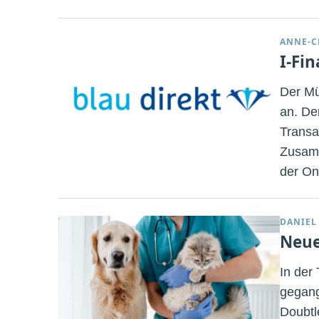
ANNE-C
I-Fi
Der Mü
an. De
Transak
Zusamm
der Onl
DANIEL
Neue
In der
gegang
Doubtl