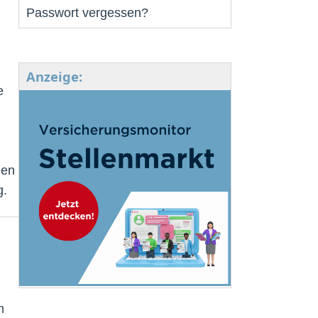
Passwort vergessen?
Anzeige:
e
men
g.
m