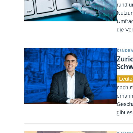
rund u
Nutzun
Umfrag
die Ver
KENDRA
Zuri
Schw
Leute
nach m
ernann
Geschä
gibt e