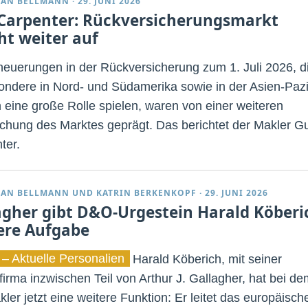
IAN BELLMANN
·
29. JUNI 2026
Carpenter: Rückversicherungsmarkt
cht weiter auf
neuerungen in der Rückversicherung zum 1. Juli 2026, d
ondere in Nord- und Südamerika sowie in der Asien-Pazi
 eine große Rolle spielen, waren von einer weiteren
chung des Marktes geprägt. Das berichtet der Makler G
ter.
IAN BELLMANN
UND
KATRIN BERKENKOPF
·
29. JUNI 2026
agher gibt D&O-Urgestein Harald Köberi
ere Aufgabe
 – Aktuelle Personalien
Harald Köberich, mit seiner
firma inzwischen Teil von Arthur J. Gallagher, hat bei de
ler jetzt eine weitere Funktion: Er leitet das europäisch